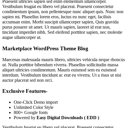
Praesent ultricies sapien sed enim elementum ullamcorper.
Vestibulum feugiat eu libero vel placerat. Praesent consectetur
condimentum ipsum, non pellentesque nunc aliquet quis. Nunc non
sapien mi. Phasellus lorem eros, luctus eu nunc eget, facilisis
accumsan enim. Morbi suscipit ullamcorper sapien, Quis gravida
purus posuere sit amet. Ut mauris sapien, laoreet id erat non,
tincidunt imperdiet nibh. Sed eleifend porttitor sapien, nec molestie
augue ullamcorper ut.
Marketplace WordPress Theme Blog
Maecenas malesuada mauris libero, ultricies vehicula neque rhoncus
ut. Nulla porttitor bibendum viverra. Phasellus sollicitudin massa
aliquet ultricies condimentum. Mauris euismod sem eu euismod
interdum. Vestibulum tincidunt ac erat eu viverra. Ut a risus ut nisi
auctor placerat sed non orci.
Exclusive Features-
One-Click Demo import
Unlimited Color Style
800+ Google fonts
Powered by
Easy Digital Downloads ( EDD )
Vestibulum feugiat eu libero vel placerat. Praesent consectetur